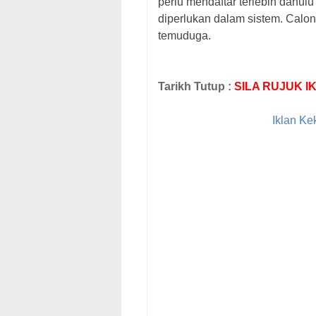
perlu mendaftar terlebih dahu
diperlukan dalam sistem.
Calon
temuduga.
Tarikh Tutup :
SILA RUJUK I
Iklan K