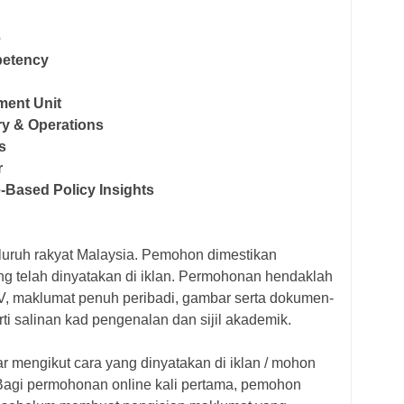
e
petency
ment Unit
ry & Operations
s
r
-Based Policy Insights
uruh rakyat Malaysia. Pemohon dimestikan
g telah dinyatakan di iklan. Permohonan hendaklah
, maklumat penuh peribadi, gambar serta dokumen-
i salinan kad pengenalan dan sijil akademik.
 mengikut cara yang dinyatakan di iklan / mohon
Bagi p
ermohonan online kali pertama, pemohon