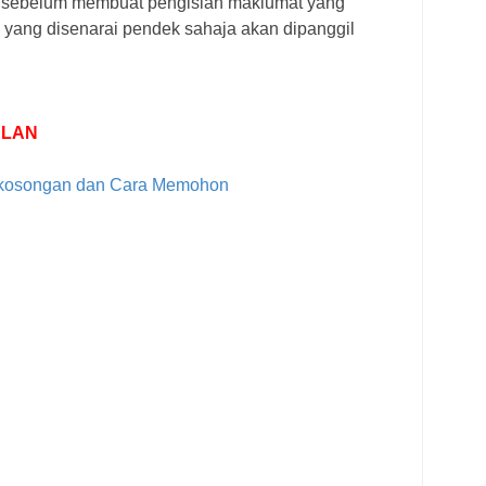
lu sebelum membuat pengisian maklumat yang
 yang disenarai pendek sahaja akan dipanggil
KLAN
ekosongan dan Cara Memohon