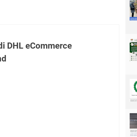
di DHL eCommerce
hd