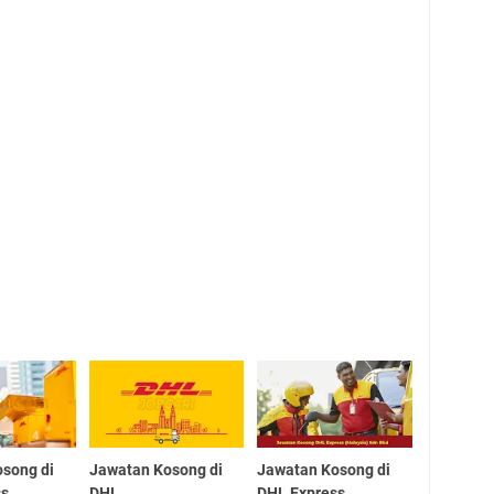
song di
Jawatan Kosong di
Jawatan Kosong di
ss
DHL
DHL Express